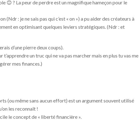
able
😊
? La peur de perdre est un magnifique hameçon pour le
 on
(Ndr : je ne sais pas qui c’est « on »)
a pu aider des créateurs à
ement en optimisant quelques leviers stratégiques.
(Ndr : et
erais d’une pierre deux coups).
ur t’apprendre un truc qui ne va pas marcher mais en plus tu vas me
gérer mes finances.)
rts (ou même sans aucun effort) est un argument souvent utilisé
’on les reconnaît !
ile le concept de « liberté financière ».