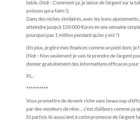
table.
(Ndr : Comment ça, je laisse de l’argent sur la t
poisson qui a faim !).
Dans des niches similaires, avec les bons ajustements,
atteindre jusqu’à 150 000 €uros en une semaine simpl
pourquoi pas 1 million pendant qu’on y est ?)
(En plus, je gère mes finances comme un pied donc je f
(Ndr : Non seulement je vais te prendre de l’argent po
donner gratuitement des informations efficaces pour 
P.L.
**********
Vous promettre de devenir riche sans beaucoup d’effo
par des vendeurs de rêve… c’est d’ailleurs comme ça qu
Et parfois ils associent à cette promesse de l’argent fac