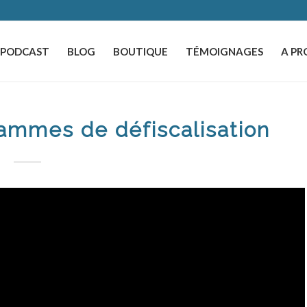
️PODCAST
BLOG
BOUTIQUE
TÉMOIGNAGES
A PR
ammes de défiscalisation