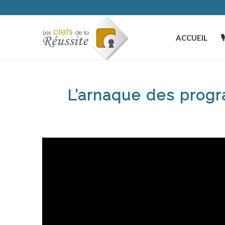
ACCUEIL

L’arnaque des progr