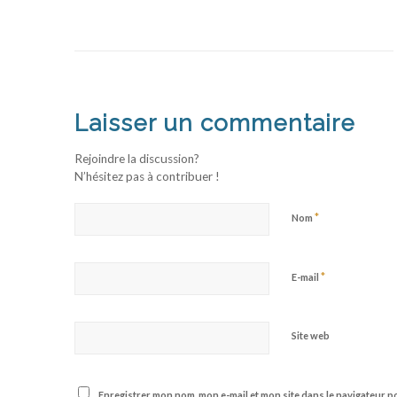
Laisser un commentaire
Rejoindre la discussion?
N’hésitez pas à contribuer !
*
Nom
*
E-mail
Site web
Enregistrer mon nom, mon e-mail et mon site dans le navigateur