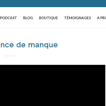
️PODCAST
BLOG
BOUTIQUE
TÉMOIGNAGES
A PR
ence de manque