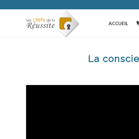
ACCUEIL

La consci