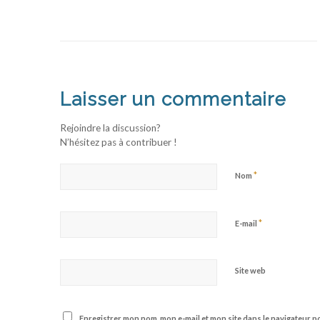
Laisser un commentaire
Rejoindre la discussion?
N’hésitez pas à contribuer !
*
Nom
*
E-mail
Site web
Enregistrer mon nom, mon e-mail et mon site dans le navigateur