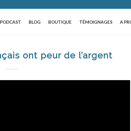
️PODCAST
BLOG
BOUTIQUE
TÉMOIGNAGES
A PR
çais ont peur de l’argent