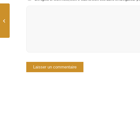
Vivre de son travail :
bonne ou mauvaise
idée