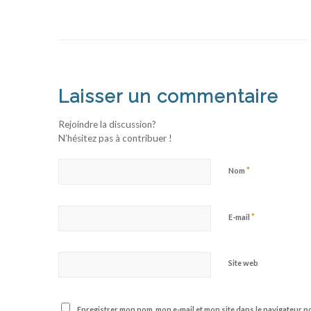
Laisser un commentaire
Rejoindre la discussion?
N’hésitez pas à contribuer !
*
Nom
*
E-mail
Site web
Enregistrer mon nom, mon e-mail et mon site dans le navigateur