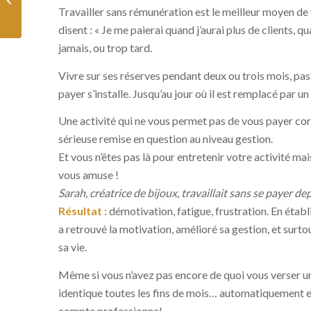
moins d’impôts
Travailler sans rémunération est le meilleur moyen de
disent : « Je me paierai quand j’aurai plus de clients, 
jamais, ou trop tard.
Vivre sur ses réserves pendant deux ou trois mois, pas 
payer s’installe. Jusqu’au jour où il est remplacé par un
Une activité qui ne vous permet pas de vous payer co
sérieuse remise en question au niveau gestion.
Et vous n’êtes pas là pour entretenir votre activité ma
vous amuse !
Sarah, créatrice de bijoux, travaillait sans se payer d
Résultat :
démotivation, fatigue, frustration. En établ
a retrouvé la motivation, amélioré sa gestion, et surto
sa vie.
Même si vous n’avez pas encore de quoi vous verser 
identique toutes les fins de mois… automatiquement et
compte professionnel.