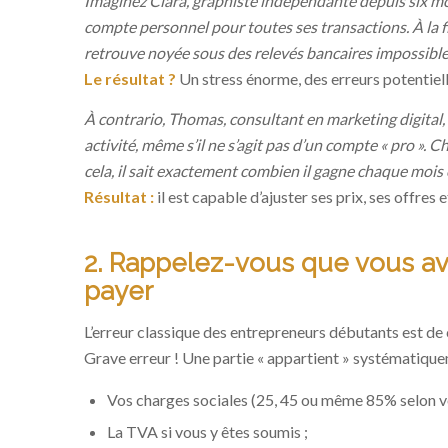
Imaginez Clara, graphiste indépendante depuis six moi
compte personnel pour toutes ses transactions. À la fin
retrouve noyée sous des relevés bancaires impossibles
Le résultat ?
Un stress énorme, des erreurs potentielles
À contrario, Thomas, consultant en marketing digital,
activité, même s’il ne s’agit pas d’un compte « pro ».
cela, il sait exactement combien il gagne chaque mois 
Résultat :
il est capable d’ajuster ses prix, ses offres
2. Rappelez-vous que vous av
payer
L’erreur classique des entrepreneurs débutants est de c
Grave erreur ! Une partie « appartient » systématiqu
Vos charges sociales (25, 45 ou même 85% selon vo
La TVA si vous y êtes soumis ;