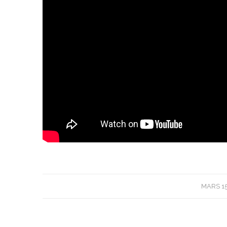
/
MARS 15