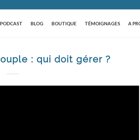
️PODCAST
BLOG
BOUTIQUE
TÉMOIGNAGES
A PR
ouple : qui doit gérer ?