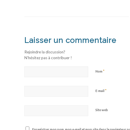
Laisser un commentaire
Rejoindre la discussion?
N’hésitez pas à contribuer !
*
Nom
*
E-mail
Site web
Enregistrer mon nom, mon e-mail et mon site dans le navigateur