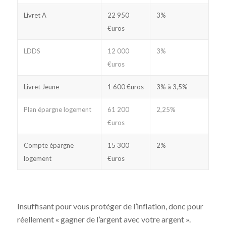
Livret A
22 950
3%
€uros
LDDS
12 000
3%
€uros
Livret Jeune
1 600 €uros
3% à 3,5%
Plan épargne logement
61 200
2,25%
€uros
Compte épargne
15 300
2%
logement
€uros
Insuffisant pour vous protéger de l’inflation, donc pour
réellement « gagner de l’argent avec votre argent ».