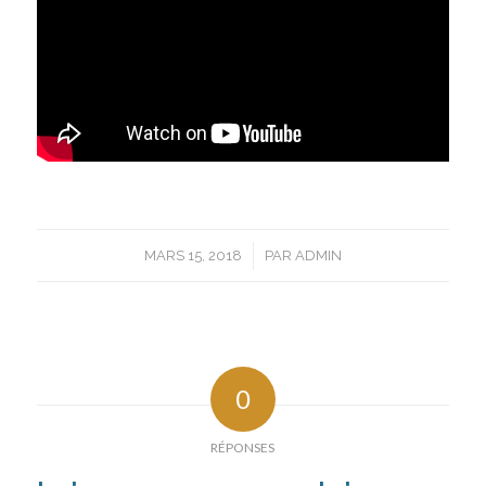
/
MARS 15, 2018
PAR
ADMIN
0
RÉPONSES