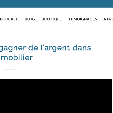
️PODCAST
BLOG
BOUTIQUE
TÉMOIGNAGES
A PR
 gagner de l’argent dans
mmobilier