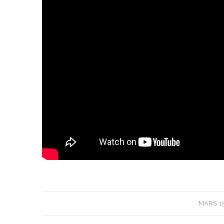
/
MARS 15