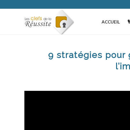
ACCUEIL

9 stratégies pour
l’i