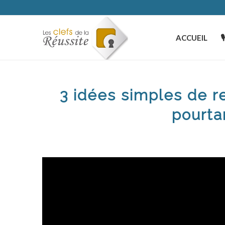
ACCUEIL

3 idées simples de r
pourta