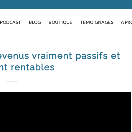
️PODCAST
BLOG
BOUTIQUE
TÉMOIGNAGES
A PR
evenus vraiment passifs et
nt rentables