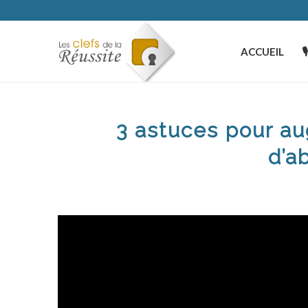
ACCUEIL

3 astuces pour a
d’a