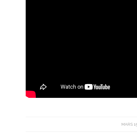
/
MARS 15