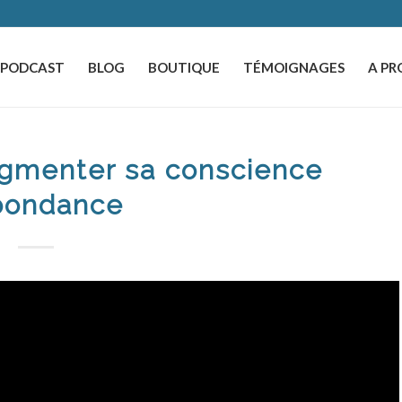
️PODCAST
BLOG
BOUTIQUE
TÉMOIGNAGES
A PR
ugmenter sa conscience
bondance