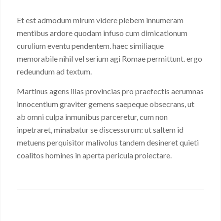
Et est admodum mirum videre plebem innumeram
mentibus ardore quodam infuso cum dimicationum
curulium eventu pendentem. haec similiaque
memorabile nihil vel serium agi Romae permittunt. ergo
redeundum ad textum.
Martinus agens illas provincias pro praefectis aerumnas
innocentium graviter gemens saepeque obsecrans, ut
ab omni culpa inmunibus parceretur, cum non
inpetraret, minabatur se discessurum: ut saltem id
metuens perquisitor malivolus tandem desineret quieti
coalitos homines in aperta pericula proiectare.