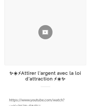
✨☀️⚡Attirer l'argent avec la loi
d'attraction ⚡☀️✨
https://www.youtube.com/watch?
v=Ke2K3AuBNBU